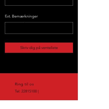
Evt. Bemærkninger
Skriv dig på venteliste
Ring til os
Tel:
22815100
|
EMAIL