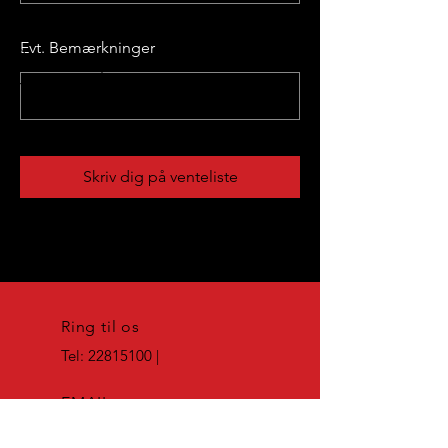
Evt. Bemærkninger
Skriv dig på venteliste
Ring til os
Tel:
22815100
|
EMAIL
info@zakiskoeresk